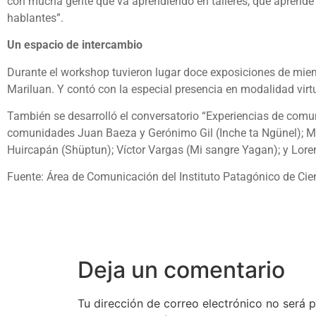
con mucha gente que va aprendiendo en talleres, que aprende 
hablantes”.
Un espacio de intercambio
Durante el workshop tuvieron lugar doce exposiciones de mie
Mariluan. Y contó con la especial presencia en modalidad virtua
También se desarrolló el conversatorio “Experiencias de comun
comunidades Juan Baeza y Gerónimo Gil (Inche ta Ngünel); M
Huircapán (Shüptun); Víctor Vargas (Mi sangre Yagan); y L
Fuente: Área de Comunicación del Instituto Patagónico de Ci
Deja un comentario
Tu dirección de correo electrónico no será p