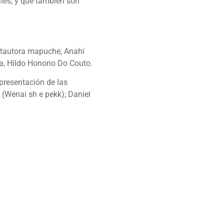
ales, y que también son
antautora mapuche, Anahí
ca, Hildo Honorio Do Couto.
epresentación de las
(Wenai sh e pekk); Daniel