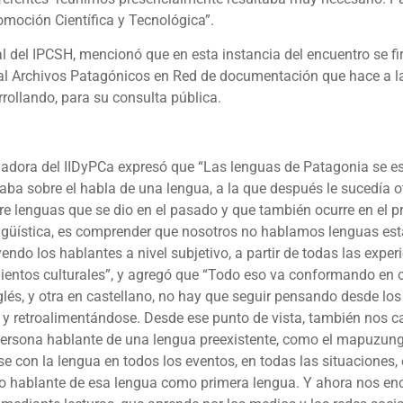
moción Científica y Tecnológica”.
 del IPCSH, mencionó que en esta instancia del encuentro se fi
tual Archivos Patagónicos en Red de documentación que hace a la
rollando, para su consulta pública.
tigadora del IIDyPCa expresó que “Las lenguas de Patagonia se 
aba sobre el habla de una lengua, a la que después le sucedía ot
ntre lenguas que se dio en el pasado y que también ocurre en el 
güística, es comprender que nosotros no hablamos lenguas est
do los hablantes a nivel subjetivo, a partir de todas las expe
mientos culturales”, y agregó que “Todo eso va conformando en 
és, y otra en castellano, no hay que seguir pensando desde los c
 y retroalimentándose. Desde ese punto de vista, también nos 
persona hablante de una lengua preexistente, como el mapuzung
 con la lengua en todos los eventos, en todas las situaciones, 
do hablante de esa lengua como primera lengua. Y ahora nos en