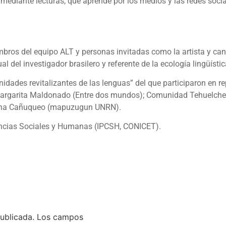
mediante lecturas, que aprende por los medios y las redes soci
mbros del equipo ALT y personas invitadas como la artista y c
l del investigador brasilero y referente de la ecología lingüísti
idades revitalizantes de las lenguas” del que participaron en r
argarita Maldonado (Entre dos mundos); Comunidad Tehuelche 
orena Cañuqueo (mapuzugun UNRN).
encias Sociales y Humanas (IPCSH, CONICET).
ublicada.
Los campos