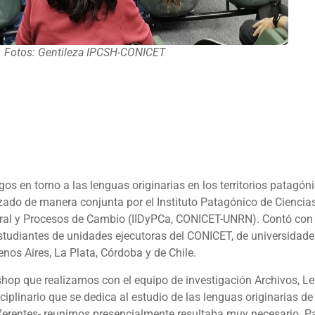
Fotos: Gentileza IPCSH-CONICET
gos en torno a las lenguas originarias en los territorios patagón
ado de manera conjunta por el Instituto Patagónico de Cienci
tural y Procesos de Cambio (IIDyPCa, CONICET-UNRN). Contó con 
y estudiantes de unidades ejecutoras del CONICET, de universida
os Aires, La Plata, Córdoba y de Chile.
op que realizamos con el equipo de investigación Archivos, Leng
iplinario que se dedica al estudio de las lenguas originarias 
iferentes- reunirnos presencialmente resultaba muy necesario. P