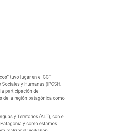
icos” tuvo lugar en el CCT
as Sociales y Humanas (IPCSH,
la participación de
des de la región patagónica como
uas y Territorios (ALT), con el
de Patagonia y como estamos
ara realizar el workshop