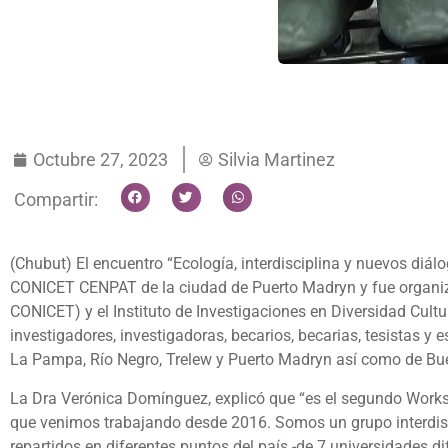
Octubre 27, 2023
Silvia Martinez
Compartir:
(Chubut) El encuentro “Ecología, interdisciplina y nuevos diálo
CONICET CENPAT de la ciudad de Puerto Madryn y fue organiz
CONICET) y el Instituto de Investigaciones en Diversidad Cul
investigadores, investigadoras, becarios, becarias, tesistas 
La Pampa, Río Negro, Trelew y Puerto Madryn así como de Buen
La Dra Verónica Domínguez, explicó que “es el segundo Worksh
que venimos trabajando desde 2016. Somos un grupo interdisc
repartidos en diferentes puntos del país -de 7 universidades d