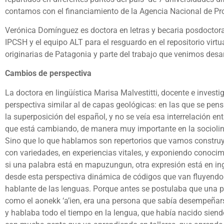
contamos con el financiamiento de la Agencia Nacional de Pro
Verónica Domínguez es doctora en letras y becaria posdoctoral
IPCSH y el equipo ALT para el resguardo en el repositorio vir
originarias de Patagonia y parte del trabajo que venimos desar
Cambios de perspectiva
La doctora en lingüística Marisa Malvestitti, docente e inves
perspectiva similar al de capas geológicas: en las que se pens
la superposición del español, y no se veía esa interrelación e
que está cambiando, de manera muy importante en la sociolin
Sino que lo que hablamos son repertorios que vamos construyen
con variedades, en experiencias vitales, y exponiendo conoci
si una palabra está en mapuzungun, otra expresión está en ingl
desde esta perspectiva dinámica de códigos que van fluyendo
hablante de las lenguas. Porque antes se postulaba que una 
como el aonekk ‘a’ien, era una persona que sabía desempeñarse
y hablaba todo el tiempo en la lengua, que había nacido sien