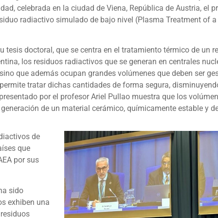
idad, celebrada en la ciudad de Viena, República de Austria, el p
esiduo radiactivo simulado de bajo nivel (Plasma Treatment of 
tesis doctoral, que se centra en el tratamiento térmico de un re
ina, los residuos radiactivos que se generan en centrales nucl
ad, sino que además ocupan grandes volúmenes que deben ser ge
 permite tratar dichas cantidades de forma segura, disminuyendo
 presentado por el profesor Ariel Pullao muestra que los volúmen
a generación de un material cerámico, químicamente estable y de
diactivos de
aíses que
AEA por sus
ha sido
dos exhiben una
 residuos