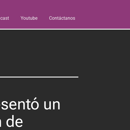
cast
Youtube
Contáctanos
resentó un
n de