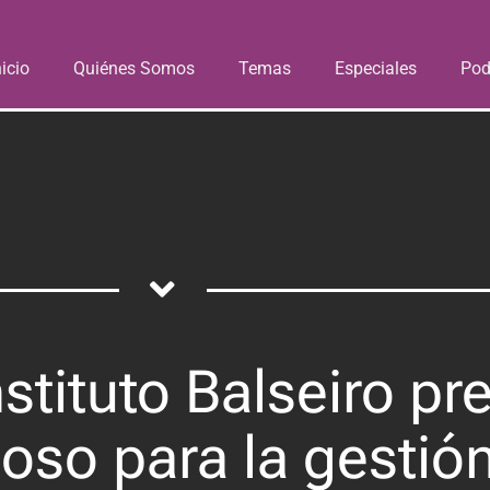
nicio
Quiénes Somos
Temas
Especiales
Pod
nstituto Balseiro p
oso para la gestió