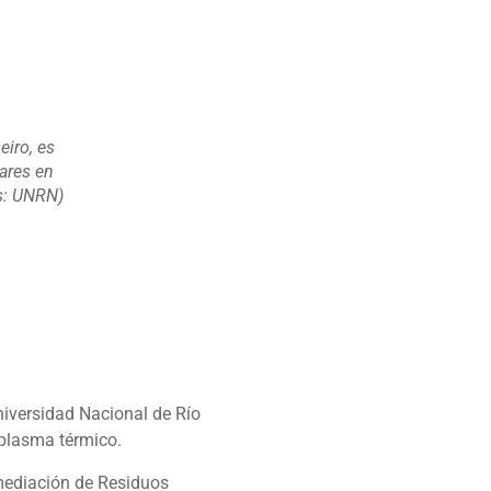
eiro, es
ares en
s: UNRN)
niversidad Nacional de Río
 plasma térmico.
emediación de Residuos