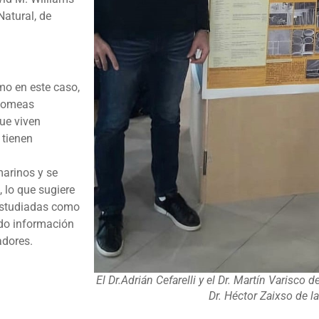
Natural, de
o en este caso,
atomeas
ue viven
 tienen
n
marinos y se
 lo que sugiere
 estudiadas como
ndo información
adores.
El Dr.Adrián Cefarelli y el Dr. Martín Varisco d
Dr. Héctor Zaixso de 