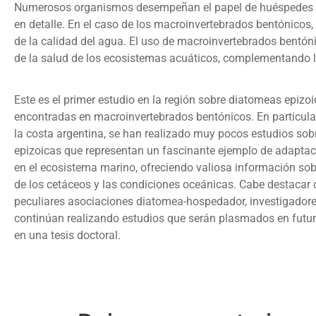
Numerosos organismos desempeñan el papel de huéspedes d
en detalle. En el caso de los macroinvertebrados bentónico
de la calidad del agua. El uso de macroinvertebrados bentó
de la salud de los ecosistemas acuáticos, complementando lo
Este es el primer estudio en la región sobre diatomeas epizo
encontradas en macroinvertebrados bentónicos. En particular,
la costa argentina, se han realizado muy pocos estudios so
epizoicas que representan un fascinante ejemplo de adaptac
en el ecosistema marino, ofreciendo valiosa información sobr
de los cetáceos y las condiciones oceánicas. Cabe destacar 
peculiares asociaciones diatomea-hospedador, investigadores
continúan realizando estudios que serán plasmados en futuro
en una tesis doctoral.