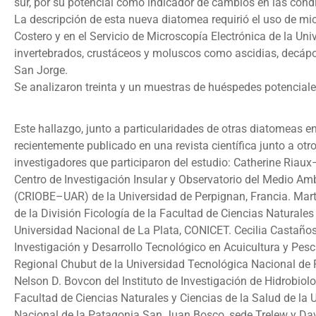
sur, por su potencial como indicador de cambios en las cond
La descripción de esta nueva diatomea requirió el uso de micr
Costero y en el Servicio de Microscopía Electrónica de la U
invertebrados, crustáceos y moluscos como ascidias, decáp
San Jorge.
Se analizaron treinta y un muestras de huéspedes potencial
Este hallazgo, junto a particularidades de otras diatomeas e
recientemente publicado en una revista científica junto a otr
investigadores que participaron del estudio: Catherine Riau
Centro de Investigación Insular y Observatorio del Medio Am
(CRIOBE–UAR) de la Universidad de Perpignan, Francia. Marth
de la División Ficología de la Facultad de Ciencias Naturale
Universidad Nacional de La Plata, CONICET. Cecilia Castaño
Investigación y Desarrollo Tecnológico en Acuicultura y Pesc
Regional Chubut de la Universidad Tecnológica Nacional de
Nelson D. Bovcon del Instituto de Investigación de Hidrobiolo
Facultad de Ciencias Naturales y Ciencias de la Salud de la 
Nacional de la Patagonia San Juan Bosco, sede Trelew y Da