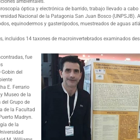
iciones ambientales.
oscopía óptica y electrónica de barrido, trabajo llevado a cabo e
niversidad Nacional de la Patagonia San Juan Bosco (UNPSJB). A 
odos, equinodermos y gasterópodos, muestreados de aguas atlá
es, incluidos 14 taxones de macroinvertebrados examinados des
ncontradas, fue
os
x–Gobin del
biente
a E. Ferrario
s y Museo de la
s del Grupo de
a de la Facultad
 Puerto Madryn.
gía de la
Universidad
vid M. Williams