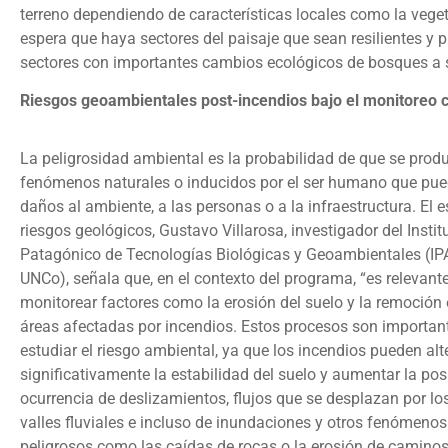
terreno dependiendo de características locales como la veg
espera que haya sectores del paisaje que sean resilientes y
sectores con importantes cambios ecológicos de bosques a 
Riesgos geoambientales post-incendios bajo el monitoreo ci
La peligrosidad ambiental es la probabilidad de que se prod
fenómenos naturales o inducidos por el ser humano que pu
daños al ambiente, a las personas o a la infraestructura. El e
riesgos geológicos, Gustavo Villarosa, investigador del Insti
Patagónico de Tecnologías Biológicas y Geoambientales (I
UNCo), señala que, en el contexto del programa, “es relevante 
monitorear factores como la erosión del suelo y la remoció
áreas afectadas por incendios. Estos procesos son importan
estudiar el riesgo ambiental, ya que los incendios pueden alt
significativamente la estabilidad del suelo y aumentar la pos
ocurrencia de deslizamientos, flujos que se desplazan por lo
valles fluviales e incluso de inundaciones y otros fenómeno
peligrosos como las caídas de rocas o la erosión de caminos