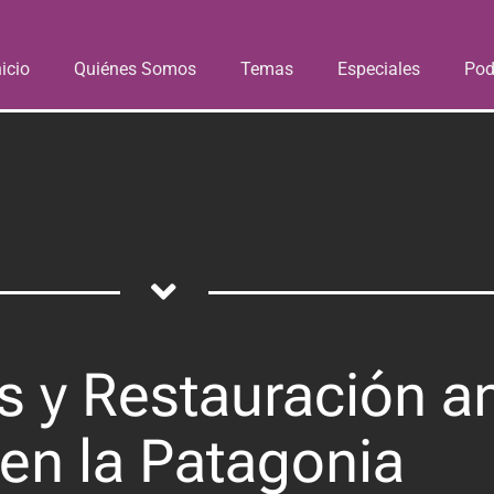
nicio
Quiénes Somos
Temas
Especiales
Pod
s y Restauración a
 en la Patagonia