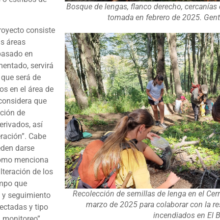
Bosque de lengas, flanco derecho, cercanías 
tomada en febrero de 2025. Genti
proyecto consiste
as áreas
 basado en
entado, servirá
 que será de
os en el área de
 considera que
ición de
erivados, así
ración”. Cabe
eden darse
 como menciona
alteración de los
ampo que
Recolección de semillas de lenga en el Cerr
n y seguimiento
marzo de 2025 para colaborar con la r
ectadas y tipo
incendiados en El 
 monitoreo”,