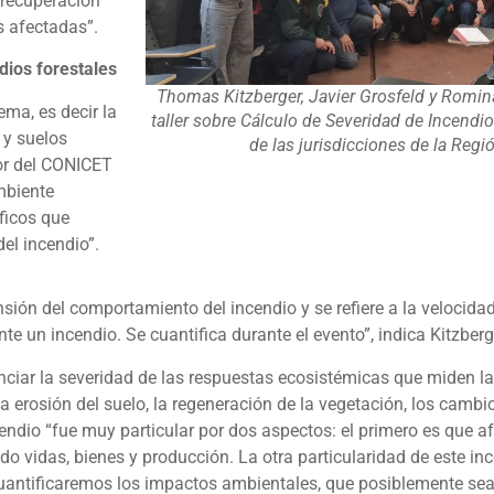
 recuperación
s afectadas”.
dios forestales
Thomas Kitzberger, Javier Grosfeld y Romi
ema, es decir la
taller sobre Cálculo de Severidad de Incendi
 y suelos
de las jurisdicciones de la Regi
dor del CONICET
mbiente
ficos que
el incendio”.
ión del comportamiento del incendio y se refiere a la velocidad 
e un incendio. Se cuantifica durante el evento”, indica Kitzberg
renciar la severidad de las respuestas ecosistémicas que miden 
 erosión del suelo, la regeneración de la vegetación, los cambio
ncendio “fue muy particular por dos aspectos: el primero es que 
o vidas, bienes y producción. La otra particularidad de este inc
 cuantificaremos los impactos ambientales, que posiblemente s