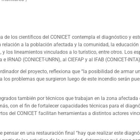
ea de los científicos del CONICET contempla el diagnóstico y est
en relación a la población afectada y la comunidad, la educació
, y los lineamientos vinculados a lo turístico, entre otros. Los e
a e IRNAD (CONICET-UNRN), al CIEFAP y al IFAB (CONICET-INTA)
oordinador del proyecto, reflexiona que “la posibilidad de armar u
al a los problemas que surgieron luego de este incendio serán pue
integrados también por técnicos que trabajan en la zona afectada
más, con el fin de fortalecer capacidades técnicas para el diagnó
tos del CONICET facilitan herramientas a distintos actores vincu
 pensar en una restauración final “hay que realizar este diagnós