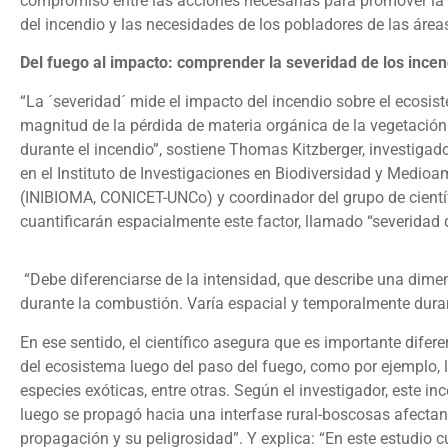
compromiso entre las acciones necesarias para promover la
del incendio y las necesidades de los pobladores de las área
Del fuego al impacto: comprender la severidad de los incen
“La ´severidad´ mide el impacto del incendio sobre el ecosist
magnitud de la pérdida de materia orgánica de la vegetación
durante el incendio”, sostiene Thomas Kitzberger, investiga
en el Instituto de Investigaciones en Biodiversidad y Medioa
(INIBIOMA, CONICET-UNCo) y coordinador del grupo de cientí
cuantificarán espacialmente este factor, llamado “severidad d
“Debe diferenciarse de la intensidad, que describe una dimens
durante la combustión. Varía espacial y temporalmente durant
En ese sentido, el científico asegura que es importante dife
del ecosistema luego del paso del fuego, como por ejemplo, la
especies exóticas, entre otras. Según el investigador, este i
luego se propagó hacia una interfase rural-boscosas afectand
propagación y su peligrosidad”. Y explica: “En este estudio