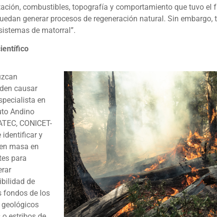
etación, combustibles, topografía y comportamiento que tuvo el
 puedan generar procesos de regeneración natural. Sin embargo,
sistemas de matorral”.
entífico
uzcan
eden causar
specialista en
tuto Andino
PATEC, CONICET-
identificar y
n en masa en
tes para
erar
ibilidad de
s fondos de los
s geológicos
 o estribos de