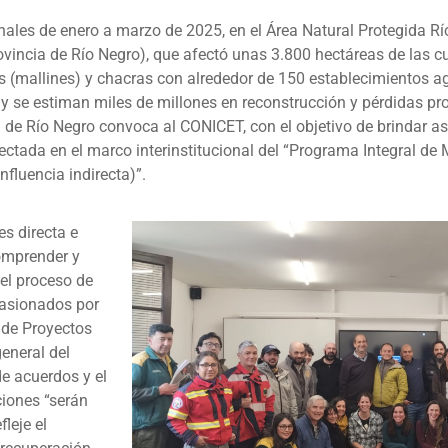
 finales de enero a marzo de 2025, en el Área Natural Protegida 
vincia de Río Negro), que afectó unas 3.800 hectáreas de las c
s (mallines) y chacras con alrededor de 150 establecimientos ag
 se estiman miles de millones en reconstrucción y pérdidas prod
 de Río Negro convoca al CONICET, con el objetivo de brindar as
afectada en el marco interinstitucional del “Programa Integral de
fluencia indirecta)”.
es directa e
comprender y
del proceso de
casionados por
o de Proyectos
eneral del
e acuerdos y el
ciones “serán
leje el