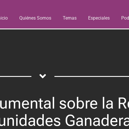
nicio
Quiénes Somos
Temas
Especiales
Pod
umental sobre la Re
unidades Ganadera