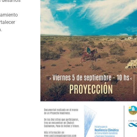
s desafíos
ciamiento
talecer
a.