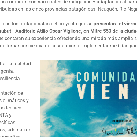
n los compromisos nacionales de mitigación y adaptación al cam
ibuidas en las cinco provincias patagónicas: Neuquén, Río Negr
al con los protagonistas del proyecto que se
presentará el viern
hubut –Auditorio Atilio Oscar Viglione, en Mitre 550 de la ciu
ue contarán su experiencia ofreciendo una mirada más amplia so
ad de tomar conciencia de la situación e implementar medidas p
ar la realidad
agonia,
esiliencia
entación de
s climáticos y
po técnico
INTA y
ecíficas
icos, además de