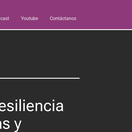
cast
Youtube
Contáctanos
siliencia
s y