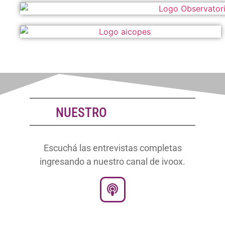
NUESTRO
P
O
D
C
A
S
T
Escuchá las entrevistas completas
ingresando a nuestro canal de ivoox.