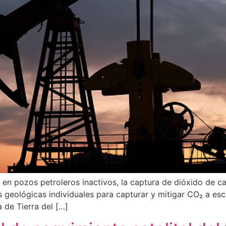
 en pozos petroleros inactivos, la captura de dióxido de ca
geológicas individuales para capturar y mitigar CO₂ a escala
 de Tierra del […]