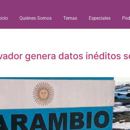
nicio
Quiénes Somos
Temas
Especiales
Pod
ovador genera datos inéditos 